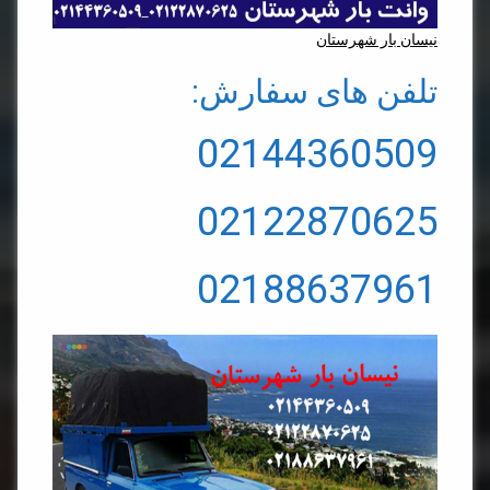
نیسان بار شهرستان
تلفن های سفارش:
02144360509
02122870625
02188637961