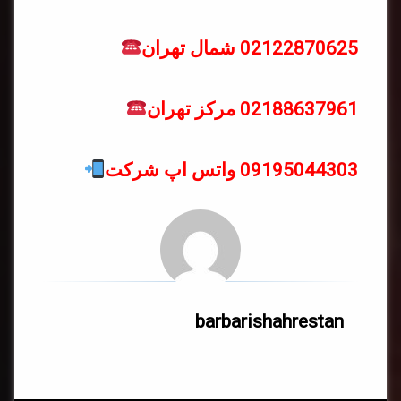
02122870625 شمال تهران
02188637961 مرکز تهران
09195044303 واتس اپ شرکت
barbarishahrestan