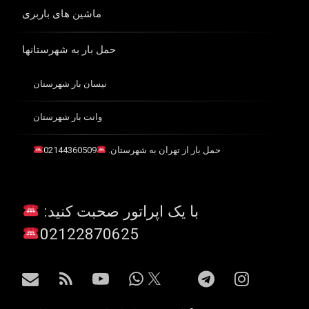
ماشین های باربری
حمل بار به شهرستانها
نیسان بار شهرستان
وانت بار شهرستان
حمل بار از تهران به شهرستان.
02144360509
با یک اپراتور صحبت کنید:
02122870625
اینستاگرام
تلگرام
واتس آپ
یوتیوب
آر اس اس
ایمیل
X.com