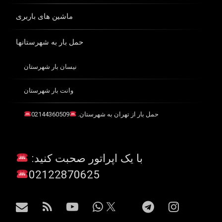
ماشین های باربری
حمل بار به شهرستانها
نیسان بار شهرستان
وانت بار شهرستان
حمل بار از تهران به شهرستان.
02144360509
با یک اپراتور صحبت کنید:
02122870625
اینستاگرام
تلگرام
واتس آپ
یوتیوب
آر اس اس
ایمیل
X.com