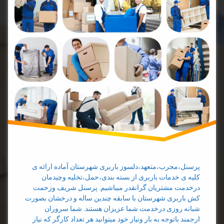
کارگر
باربری
کارگر
تخلیه
بار
کارگر
حمل
بار
پرسنل،مجرب،متعهد،دلسوز باربری شهرستان آماده ارائه ی
کلیه ی خدمات باربری از بسته بندی،حمل،تخلیه وچیدمان
درخدمت مشتریان گرانقدر میباشیم. پرسنل شریف وزحمت
کش باربری شهرستان با سابقه چندین ساله و درخشان بصورت
شبانه روزی درخدمت شما عزیزان هستند. شما سروران
ارجمند باتوجه به بار ونیاز خود میتوانید هر تعداد کارگر که نیاز