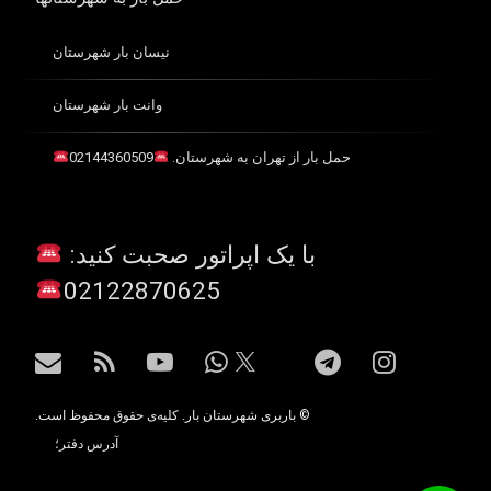
نیسان بار شهرستان
وانت بار شهرستان
حمل بار از تهران به شهرستان.
02144360509
با یک اپراتور صحبت کنید:
02122870625
اینستاگرام
تلگرام
واتس آپ
یوتیوب
آر اس اس
ایمیل
X.com
© باربری شهرستان بار. کلیه‌ی حقوق محفوظ است.
آدرس دفتر؛