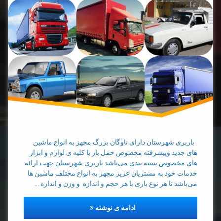
حمل
بار با
تک
حمل
بار با
خاور
حمل
بار با
کامیون
حمل
بار با
باربری شهرستان دارای ناوگان بزرگ مجهز به انواع ماشین
نیسان
های جدید وپیشرفته مخصوص حمل بار با کلیه ی لوازم و ابزار
های مخصوص بسته بندی می‌باشد.باربری شهرستان جهت ارائه
حمل
خدمات خود به مشتریان عزیز مجهز به انواع مختلف ماشین ها
بار با
می‌باشد تا هر نوع باری با هر حجم و اندازه و وزن و اندازه …
وانت
خاور
مجهز به انواع ماشین های سبک وس
ادامه ی نوشته
بار