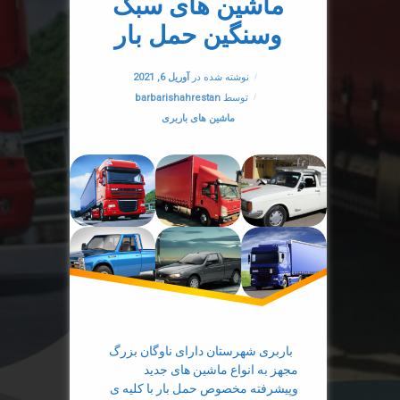
ماشین های سبک
تریلی
وسنگین حمل بار
حمل بار با تریلی
به روز شده در
جولای 15, 2021
نوشته شده در
آوریل 6, 2021
حمل بار با تک
توسط
barbarishahrestan
دسته بندی ها:
ماشین های باربری
حمل بار با خاور
حمل بار با کامیون
حمل بار با نیسان
حمل بار با وانت
خاور بار
کامیون باربری
باربری شهرستان دارای ناوگان بزرگ
ماشین باربری
مجهز به انواع ماشین های جدید
وپیشرفته مخصوص حمل بار با کلیه ی
نیسان باربری