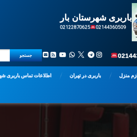
باربری شهرستان بار
02122870625
02144360509
جستجو برای:
تلگرام
اینستاگرام
X.com
واتس آپ
یوتیوب
ایمیل
آر اس اس
02144
ازم منزل
باربری در تهران
اطلاعات تماس باربری شه