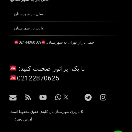
نیسان بار شهرستان
وانت بار شهرستان
حمل بار از تهران به شهرستان.
02144360509
با یک اپراتور صحبت کنید:
02122870625
اینستاگرام
تلگرام
واتس آپ
یوتیوب
آر اس اس
ایمیل
X.com
© باربری شهرستان بار. کلیه‌ی حقوق محفوظ است.
آدرس دفتر؛