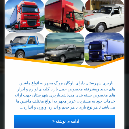
حمل
بار با
تک
حمل
بار با
خاور
حمل
بار با
کامیون
حمل
بار با
باربری شهرستان دارای ناوگان بزرگ مجهز به انواع ماشین
نیسان
های جدید وپیشرفته مخصوص حمل بار با کلیه ی لوازم و ابزار
های مخصوص بسته بندی می‌باشد.باربری شهرستان جهت ارائه
حمل
خدمات خود به مشتریان عزیز مجهز به انواع مختلف ماشین ها
بار با
می‌باشد تا هر نوع باری با هر حجم و اندازه و وزن و اندازه …
وانت
خاور
مجهز به انواع ماشین های سبک وس
ادامه ی نوشته
بار