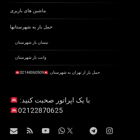
ماشین های باربری
حمل بار به شهرستانها
نیسان بار شهرستان
وانت بار شهرستان
حمل بار از تهران به شهرستان.
02144360509
با یک اپراتور صحبت کنید:
02122870625
اینستاگرام
تلگرام
واتس آپ
یوتیوب
آر اس اس
ایمیل
X.com