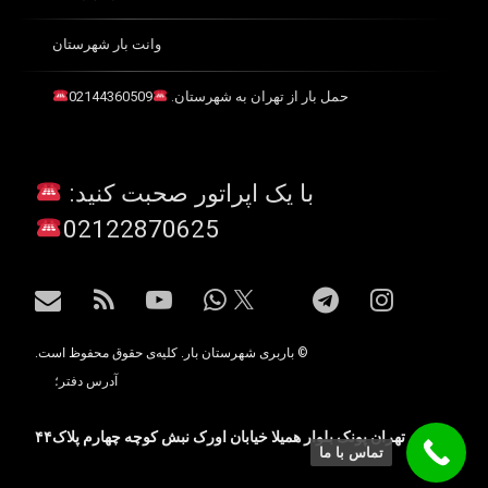
وانت بار شهرستان
حمل بار از تهران به شهرستان.
02144360509
با یک اپراتور صحبت کنید:
02122870625
اینستاگرام
تلگرام
واتس آپ
یوتیوب
آر اس اس
ایمیل
X.com
© باربری شهرستان بار. کلیه‌ی حقوق محفوظ است.
آدرس دفتر؛
آدرس تهران پونک بلوار همیلا خیابان اورک نبش کوچه چهارم پلاک۴۴
تماس با ما