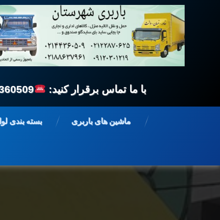
با ما تماس برقرار کنید:
360509
فتن
ه
ماشین های باربری
بسته بندی لو
حتوا