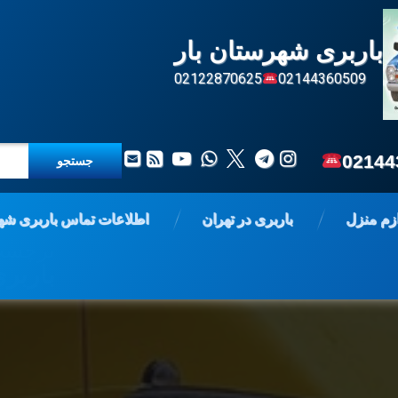
باربری شهرستان بار
02122870625
02144360509
جستجو برای:
تلگرام
اینستاگرام
X.com
واتس آپ
یوتیوب
ایمیل
آر اس اس
02144
ازم منزل
باربری در تهران
اطلاعات تماس باربری شه
برچسب
باربر