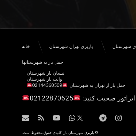
ری شهرستان
باربری تهران شهرستان
خانه
حمل بار به شهرستانها
نیسان بار شهرستان
وانت بار شهرستان
حمل بار از تهران به شهرستان.
02144360509
اپراتور صحبت کنید:
02122870625
اینستاگرام
تلگرام
واتس آپ
یوتیوب
آر اس اس
ایمیل
X.com
© باربری شهرستان بار. کلیه‌ی حقوق محفوظ است.