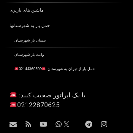
ماشین های باربری
حمل بار به شهرستانها
نیسان بار شهرستان
وانت بار شهرستان
حمل بار از تهران به شهرستان.
02144360509
با یک اپراتور صحبت کنید:
02122870625
اینستاگرام
تلگرام
واتس آپ
یوتیوب
آر اس اس
ایمیل
X.com