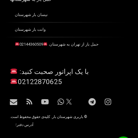
نیسان بار شهرستان
وانت بار شهرستان
حمل بار از تهران به شهرستان.
02144360509
با یک اپراتور صحبت کنید:
02122870625
اینستاگرام
تلگرام
واتس آپ
یوتیوب
آر اس اس
ایمیل
X.com
© باربری شهرستان بار. کلیه‌ی حقوق محفوظ است.
آدرس دفتر؛