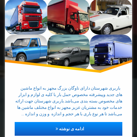
حمل
بار با
تک
حمل
بار با
خاور
حمل
بار با
کامیون
حمل
بار با
باربری شهرستان دارای ناوگان بزرگ مجهز به انواع ماشین
نیسان
های جدید وپیشرفته مخصوص حمل بار با کلیه ی لوازم و ابزار
های مخصوص بسته بندی می‌باشد.باربری شهرستان جهت ارائه
حمل
خدمات خود به مشتریان عزیز مجهز به انواع مختلف ماشین ها
بار با
می‌باشد تا هر نوع باری با هر حجم و اندازه و وزن و اندازه …
وانت
خاور
مجهز به انواع ماشین های سبک وس
ادامه ی نوشته
بار